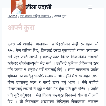
Skip
लीला उदासी
to
content
Home
/
त्यो बालक कहिले जन्मन्छ ?
/
आफ्नै कुरा
आफ्नै कुरा
६÷७ बर्ष अगाडि, अखवारमा छापिइसकेका केही रचनाहरु जो
१५० पेज जतिमा थिए, तिनलाई एउटा पुस्तकको रुपमा प्रकाशन
गर्ने रहर जस्तै लाग्यो । कम्प्युटरबाट प्रिण्ट निकालेपछि संयोगले
खगेन्द्र संग्रोलाज्यूसंग भेट भयो । उहाँबाटै भूमिका लेखिमाग्ने रहर
पनि जाग्यो र अनुरोध गर्दै उहाँलाई दिएँ । लामो समयसम्म उहाँले
भूमिका नपठाइदिनु भएपछि मलाई लाग्यो उहाँले मेरा रचनाहरु छाप्न
योग्य ठहराउनु भएन र मलाई खबर गर्नु भएन । मैले उहाँको
मौनतालाई त्यसरी नै बुझें र फेरि भेट हुँदा पनि कुरै गरिन । उहाँले
पनि कुरै गर्नुभएन । मैले निबन्ध संङ्ग्रह निकाल्ने योजना नैं त्यगी
दिए । ती निबन्धहरु अखवारमा लेखिएका लेखहरुको संकलन