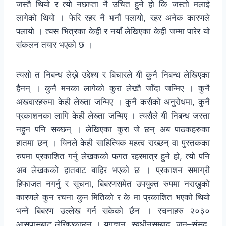
जस्तै थियो र त्यो नछाप्ता नै उचित हुने हो कि जस्तो मलाई
लागेको थियो । फेरि रहर नै भनौं पलायो, रहर अनेक कारणले
पलायो । त्यस भित्रका केही र नयाँ लेखिएका केही जम्मा पारेर यो
संकलन तयार भएको छ ।
त्यसो त निबन्ध लेख्ने उद्देश्य र बिचारले यी कुनै निबन्ध लेखिएका
हैनन् । कुनै मनका लागेको कुरा लेख्तै जाँदा जन्मिए । कुनै
अखवारहरुमा केही लेख्ता जन्मिए । कुनै कसैको अनुरोधमा, कुनै
प्रकाशनका लागि केही लेख्ता जन्मिए । त्यसैले यी निबन्ध जस्ता
नहुन पनि सक्छन् । लेखिएका कुरा जे छन् अब पाठकहरुका
हातमा छन् । यिनले केही साहित्यिक महत्व राख्छन् वा पुस्तकका
रुपमा प्रकाशित गर्नु लेखकको फगत रहरमात्र हुने हो, त्यो पनि
अब लेखकको हातबाट बाहिर भएको छ । प्रकाशन समाग्री
हिफाजत नगर्नु र सूचना, बिबरणसमेत उपयुक्त रुपमा नराख्नुको
कारणले कुन रचना कुन मितिको र के मा प्रकाशित भएको थियो
भन्ने बिबरण उल्लेख गर्न सकेको छैन । रचनाहरु २०३०
आसपासबाट लेखिएकाछन् । युगज्ञान, स्वधीनसम्बाद, जन–संसद,