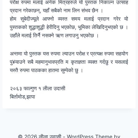
परोक्ष रुपमा मलाई अनेक मित्रहरुले यो पुस्तक निकाल्न उत्साह
प्रदान गरेकाछन्, यहाँ सबैको नाम लिन संभव छैन ।
होम सुबेदीज्यूले आफ्नो व्यस्त समय मलाई प्रदान गरेर यो
पुस्तकको शुद्धाशुद्धी हेरीदिनु भएकोछ, भूमिका लेखिदिनुभएको छ ।
उहाँले मलाई तिर्नै नसक्ने ऋण लगाउनु भएकोछ ।
अन्तमा यो पुस्तक यस रुपमा ल्याउन परोक्ष र प्रत्यक्ष रुपमा सहयोग
पु¥याउने सबै महमानुभावप्रति म कृतज्ञता व्यक्त गर्दछु र यसलाई
यस्तै रुपमा पाठकका हातमा सुम्पेको छु ।
२०६३ फाल्गुण १ लीला उदासी
बिर्तामोड,झापा
© 2026 लीला उदासी - WordPress Theme by