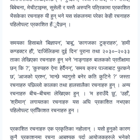
बिबेचना, मेचीटाइम्स, सुसेली र यस्तै अरुपनि पत्रिकामा प्रकाशित
भैसकेका रचनाहरु यी हुन् भने यस संकलनमा परेका केही रचनाहरु
पहिलोपल्ट प्रकाशित हँुदैछन् ।
समयका हिसाबले ‘बिज्ञापन’, ‘बाबू’, ‘कागजका टुक्राहरु’, ‘हामी
कण्डक्टर हौं’, ‘दार्जिलिङमा दुई दिन’ पुराना तथा २०३०–२०३३
ताका लेखिएका रचनाहरु हुन् भने ‘नाङ्गाहरु बालकको प्रतीक्षामा
छन् कि ?’, ‘कुरुपहरु ऐना हेर्दैनन्’, ‘समय क्रुर पञ्जाबाट फुत्कने
छ’, ‘आजको प्रश्न’, ‘मान्छे भ्यागुत्तो बनेर कति कुटिने ?’ जस्ता
रचनाहरु पछिल्लो कालका तथा हालसालैका रचनाहरु हुन् । अन्य
रचनाहरु बीच–बीचमा लेखिएका हुन् । ‘म हराउँदै छु’, ‘उहाँ’,
‘श्रीमान्’ लगायतका रचनाहरु यस अघि प्रकाशित नभएका
पहिलोपल्ट प्रकाििशत रचनाहरु हुन ।
प्रकाशित रचनाहरु एक प्रकृतिका नहोलान् । यसो हुनुको कारण
कुनै प्रकाशनमा रचना आबश्यक पर्दा आयोजकहरुले भनेको