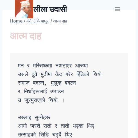
Skip
लीला उदासी
to
content
Home
/
मेरो लिम्पियाधुरा
/
आत्म दाह
आत्म दाह
मन र मस्तिष्कमा नअटाएर आस्था

उसले दुवै मुठीमा कैद गरेर हिँडेको थियो 

समाज बदल्न‚ मुलुक बदल्न 

र निर्धाहरूलाई उठाउन 

उ जुरमुराएको थियो ।

उस्लाइ सुन्नेहरू

आगो जस्तै रातो र तातो भएका थिए

उत्साहको सिडि चढ्दै थिए 
