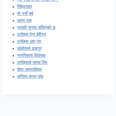
सिंहदरवार
यो नयाँ बर्ष
आत्म दाह
भरखरै चुनाव सकिएको छ
उनीहरू ऐना हेर्दैनन्
उनीहरू आए गए
फोहोरको डङ्गुर
नागरिकता विधेयक
उनीहरूले सपथ लिए
सेता अपराधीहरू
अन्तिम कभर पृष्ठ