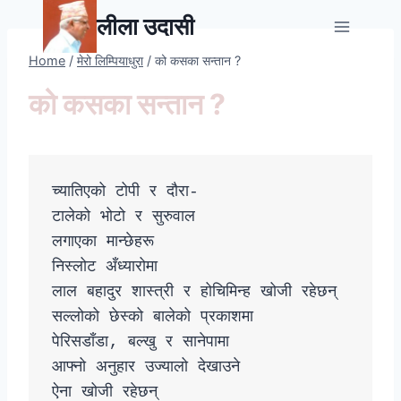
Skip
लीला उदासी
to
content
Home
/
मेरो लिम्पियाधुरा
/
को कसका सन्तान ?
को कसका सन्तान ?
च्यातिएको टोपी र दौरा-

टालेको भोटो र सुरुवाल 

लगाएका मान्छेहरू

निस्लोट अँध्यारोमा 

लाल बहादुर शास्त्री र होचिमिन्ह खोजी रहेछन् 

सल्लोको छेस्को बालेको प्रकाशमा 

पेरिसडाँडा‚ बल्खु र सानेपामा

आफ्नो अनुहार उज्यालो देखाउने 

ऐना खोजी रहेछन्
