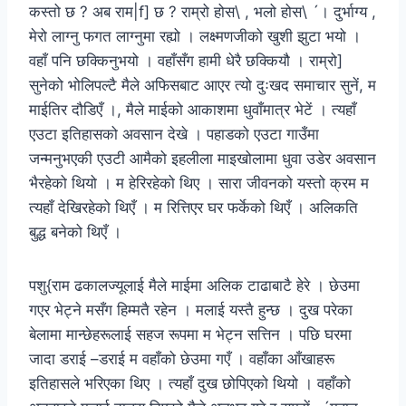
कस्तो छ ? अब राम|f] छ ? राम्रो होस\ , भलो होस\ ´। दुर्भाग्य ,
मेरो लाग्नु फगत लाग्नुमा रह्यो । लक्ष्मणजीको खुशी झुटा भयो ।
वहाँ पनि छक्किनुभयो । वहाँसँग हामी धेरै छक्कियौ । राम्रो]
सुनेको भोलिपल्टै मैले अफिसबाट आएर त्यो दुःखद समाचार सुनें, म
माईतिर दौडिएँ ।, मैले माईको आकाशमा धुवाँमात्र भेटें । त्यहाँ
एउटा इतिहासको अवसान देखे । पहाडको एउटा गाउँमा
जन्मनुभएकी एउटी आमैको इहलीला माइखोलामा धुवा उडेर अवसान
भैरहेको थियो । म हेरिरहेको थिए । सारा जीवनको यस्तो क्रम म
त्यहाँ देखिरहेको थिएँ । म रित्तिएर घर फर्केको थिएँ । अलिकति
बुद्ध बनेको थिएँ ।
पशु{राम ढकालज्यूलाई मैले माईमा अलिक टाढाबाटै हेरे । छेउमा
गएर भेट्ने मसँग हिम्मतै रहेन । मलाई यस्तै हुन्छ । दुख परेका
बेलामा मान्छेहरूलाई सहज रूपमा म भेट्न सत्तिन । पछि घरमा
जादा डराई –डराई म वहाँको छेउमा गएँ । वहाँका आँखाहरू
इतिहासले भरिएका थिए । त्यहाँ दुख छोपिएको थियो । वहाँको