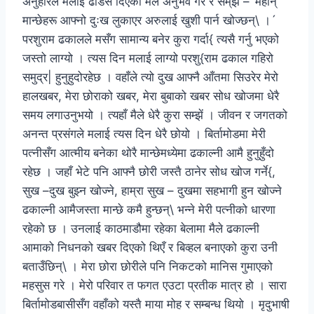
अनुहारले मलाई ढाडस दिएको मैले अनुभव गरे र सम्‌झें –´महान्
मान्छेहरू आफ्नो दुःख लुकाएर अरुलाई खुशी पार्न खोज्छन्\ ।´
परशुराम ढकालले मसँग सामान्य बनेर कुरा गर्दा{ त्यसै गर्नु भएको
जस्तो लाग्यो । त्यस दिन मलाई लाग्यो परशु{राम ढकाल गहिरो
समुद्र| हुनुहुदोरहेछ । वहाँले त्यो दुख आफ्नै आँतमा सिउरेर मेरो
हालखबर, मेरा छोराको खबर, मेरा बुबाको खबर सोध खोजमा धेरै
समय लगाउनुभयो । त्यहाँ मैले धेरै कुरा सम्झें । जीवन र जगतको
अनन्त प्रसंगले मलाई त्यस दिन धेरै छोयो । बिर्तामोडमा मेरी
पत्नीसँग आत्मीय बनेका थोरै मान्छेमध्येमा ढकाल्नी आमै हुनुहुँदो
रहेछ । जहाँ भेटे पनि आफ्नै छोरी जस्तै ठानेर सोध खोज गर्ने{,
सुख –दुख बुझ्न खोज्ने, हाम्रा सुख – दुखमा सहभागी हुन खोज्ने
ढकाल्नी आमैजस्ता मान्छे कमै हुन्छन्\ भन्ने मेरी पत्नीको धारणा
रहेको छ । उनलाई काठमाडौमा रहेका बेलामा मैले ढकाल्नी
आमाको निधनको खबर दिएको थिएँ र बिव्हल बनाएको कुरा उनी
बताउँछिन्\ । मेरा छोरा छोरीले पनि निकटको मानिस गुमाएको
महसुस गरे । मेरो परिवार त फगत एउटा प्रतीक मात्र हो । सारा
बिर्तामोडबासीसँग वहाँको यस्तै माया मोह र सम्बन्ध थियो । मृदुभाषी