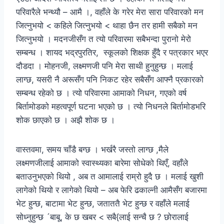
परिवारैले भन्थ्यौ – आमै ।, वहाँले के गरेर मेरा सारा परिवारको मन
जित्नुभयो < कहिले जित्नुभयो < थाहा छैन तर हामी सबैको मन
जित्नुभयो । मदनजीसँग त त्यो परिवारमा सबैभन्दा पुरानो मेरो
सम्बन्ध । शायद भद्रपुरतिर, स्कूलको शिक्षक हुँदै र पत्रकार भएर
दौडदा । मोहनजी, लक्ष्मणजी पनि मेरा साथी हुनुहुन्छ । मलाई
लाग्छ, यसरी नै अरूसँग पनि निकट रहेर सबैसँग आफ्नै प्रकारको
सम्बन्ध रहेको छ । त्यो परिवारमा आमाको निधन, गएको वर्ष
बिर्तामोडको महत्वपूर्ण घटना भएको छ । त्यो निधनले बिर्तामोडभरि
शोक छाएको छ । अझै शोक छ ।
वास्तवमा, समय चाँडै बग्छ । भर्खरै जस्तो लाग्छ ,मैले
लक्ष्मणजीलाई आमाको स्वास्थ्यका बारेमा सोधेको थिएँ, वहाँले
बताउनुभएको थियो , अब त आमालाई राम्रो हुदै छ । मलाई खुशी
लागेको थियो र लागेको थियो – अब फेरि ढकाल्नी आमैसँग बजारमा
भेट हुन्छ, बाटामा भेट हुन्छ, जताततै भेट हुन्छ र वहाँले मलाई
सोध्नुहुन्छ ´बाबू, के छ खबर < सबै{लाई सन्चै छ ? छोरालाई