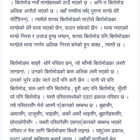
। बिर्तामोड नयाँ मान्छेहरूको ठाउँ भएको छ । अनि त बिर्तामोड
अलिक अनौठो भएको छ । यहाँ पच्चीस वर्ष{ पुराना मान्छे धेरै
भेटिँदैनन्\ । त्यसैले शायद बिर्तामोडको माटोले बिर्तामोडका
मान्छेको धेरै माया पाएको छैन, पाउन सकेको छैन । माया नपाएको
मान्छे निरस र उजाड हुन्छ भन्छन्, शायद बिर्तामोड पनि बिर्तामोडका
मान्छेले माया नगरेर अलिक निरस बनेको हुन सक्छ , त्यस्तै छ ।
बिर्तामोडमा साह्रै थोरै परिवार छन्, जो साँच्चै बिर्तामोडका जस्तै
लाग्छन्\ । उनको बिर्तामोडको बास अलिक लामै भएको छ ।
उनको भुर्रर उडेर जाने ठाउँ पनि कतै छैन । पानी परे पनि
बिर्तामोड, घाम लागे पनि बिर्तामोड , हुरी आए पनि बिर्तामोड, भुँवरी
परे पनि बिर्तामोड । यस्तै परिवारमध्येको एउटा ढकाल परिवार छ ।
त्यो परिवारसँग मेरो आफ्नै प|कारको सम्बन्ध छ । बुबासँग,
आमासँग, दाजुसँग, भाइसँग, अर्को अर्को भाइसँग, बुहारीहरूसँग,
छोराछोरीसँग । यसरी परिवारैसँग एकप्र|कारको सम्बन्ध भएको
परिवार त मेरा लागि बिर्तामोडमा बिरलै पाइन्छ । पशु{राम ढकाल,
एउटा आदर्श व्यक्तित्व मलाई लाग्छ । उहाँकी पत्नीलाई मेरा