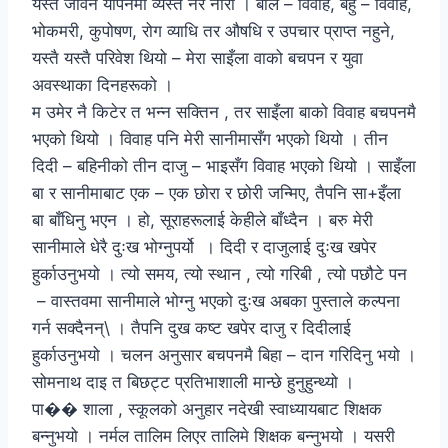
यस्तै जीवन यापनमा व्यस्त नर नारी । बाल – विवाह, बहु – विवाह,
भोकमरी, कुपोषण, रोग व्याधि तर औषधि र उपचार प्राप्त नहुने,
यस्तै यस्तै परिवेश थियो – मेरा साइँला वाको बचपन र युवा
अवस्थाका दिनहरूको ।
म उमेर नै किटेर त भन्न सक्तिन , तर साइँला बाको विवाह बचपनमै
भएको थियो । विवाह पनि मेरी सानीमासँग भएको थियो । तीन
दिदी – बहिनीको तीन दाजु – भाइसँग विवाह भएको थियो । साइँला
बा र सानीमाबाट एक – एक छोरा र छोरी जन्मिए, तैपनि सा+इँला
बा बाँधिनु भएन । हो, सूराहरूलाई केहीले बाँध्दैन । बरु मेरी
सानीमाले धेरै दुःख भोग्नुपर्यो । दिदी र दाजुलाई दुःख खपेर
हुर्काउनुभयो । त्यो समय, त्यो स्थान , त्यो गरिबी , त्यो पछौटे पन
– वास्तवमा सानीमाले भोग्नु भएको दुःख अबका पुस्ताले कल्पना
गर्न सक्दैनन्\ । तैपनि दुख कष्ट खपेर दाजु र दिदीलाई
हुर्काउनुभयो । चलन अनुसार बचपनमै बिहा – दान गरिदिनु भयो ।
सोमनाथ दाइ त बिछट्ट प्रतिभाशाली मान्छे हुनुहुन्थ्यो ।
पा�� शाला , स्कूलको अनुहार नदेखी स्वाध्यायबाट शिक्षक
बन्नुभयो । नर्मल तालिम लिएर तालिमे शिक्षक बन्नुभयो । यसरी