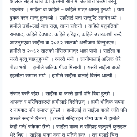
अलिक सहज खोजीका क्रममा सानीमा उर्लाबारी छेउमा बस्नु
भएकोछ । साइँला बा कहिले – कहिले मात्र आउनु हुन्थ्यो । यता
ढुक्क बस्न मान्नु हुन्नथ्यो । उहाँलाई यता सन्तुष्टि लाग्दैनथ्यो ।
हामीले उहाँ+लाई यता राख्न, तान्न सकेनौ । कहिले पशुपतिको
रामघाट, कहिले देवघाट, कहिले हरिद्वार, कहिले उत्तरकाशी बस्दै
आउनुभएका साइँला बा २०६२ सालको असौजमा बित्नुभएछ।
हामीले त २०६२ सालको मंसिरमामात्र थाहा पायौ । साइँला बा
यस्तै मृत्यु चाहनुहुन्थ्यो । त्यस्तै भयो । सानीमालाई अलिक धेरै
पीडा भयो । हामीले अलिक पीडा मिसायौ । यसरी साइँला बाको
इहलीला समाप्त भयो । हामीले साइँला बालाई बिर्सन थाल्यौ ।
संसार यस्तै रहेछ । साइँला बा जस्तै हामी पनि बिदा हुन्छौ ।
आफन्त र परिचितहरुले हामीलाई बिर्सनेछन् । हामी भौतिक रूपमा
र नामबाट पनि समाप्त हुनेछौ । हामीलाई त साइँला बाको जति पनि
अरूले सम्झने छैनन\ । त्यस्तो संम्झिरहन योग्य काम नै हामीले
केही गर्न{ सकेका छैनौ । साइँला बाका त संम्झिइ रहनुपर्ने कुराहरू
धेरै थिए । साइँला बाका कुरा त यतिनै हुन\ । तर मलाई चित्त