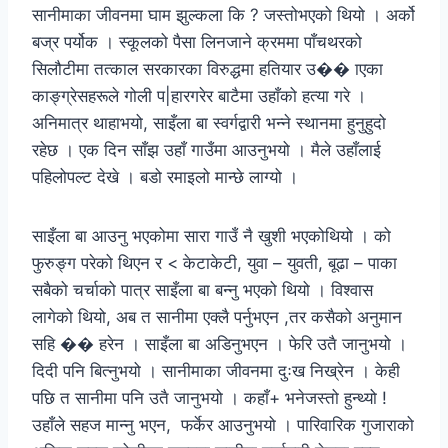
सानीमाका जीवनमा घाम झुल्कला कि ? जस्तोभएको थियो । अर्को
बज्र पर्योक । स्कूलको पैसा लिनजाने क्रममा पाँचथरको
सिलौटीमा तत्काल सरकारका विरुद्धमा हतियार उ�� ाएका
काङ्ग्रेसहरूले गोली प|हारगरेर बाटैमा उहाँको हत्या गरे ।
अनिमात्र थाहाभयो, साइँला बा स्वर्गद्वारी भन्ने स्थानमा हुनुहुदो
रहेछ । एक दिन साँझ उहाँ गाउँमा आउनुभयो । मैले उहाँलाई
पहिलोपल्ट देखे । बडो रमाइलो मान्छे लाग्यो ।
साइँला बा आउनु भएकोमा सारा गाउँ नै खुशी भएकोथियो । को
फुरुङ्ग परेको थिएन र < केटाकेटी, युवा – युवती, बूढा – पाका
सबैको चर्चाको पात्र साइँला बा बन्नु भएको थियो । विश्वास
लागेको थियो, अब त सानीमा एक्लै पर्नुभएन ,तर कसैको अनुमान
सहि �� हरेन । साइँला बा अडिनुभएन । फेरि उतै जानुभयो ।
दिदी पनि बित्नुभयो । सानीमाका जीवनमा दुःख निख्रेन । केही
पछि त सानीमा पनि उतै जानुभयो । कहाँ+ भनेजस्तो हुन्थ्यो !
उहाँले सहज मान्नु भएन, फर्केर आउनुभयो । पारिवारिक गुजाराको