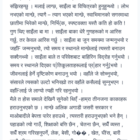
संझिरहन्छु । मलाई लाग्छ, साइँला बा विचित्रको हुनुहुन्थ्यो । लोभ
नभएको मान्छे, त्यागै – त्याग भएको मान्छे, स्वाभिमानको सगरमाथा
छातीमा भिरेको मान्छे, निर्भि{क, स्पष्टवक्ता यस्तै कति हो कति !
गुण थिए साइँला बा मा । साइँला बाका धेरै गुणहरूको म आरिस
गर्छु, तर केवल आरिस गर्छु । साइँला बा जुन समयमा जन्मनुभयो र
जहाँF जन्मनुभयो, त्यो समय र स्थानले मान्छेलाई त्यस्तो बनाउन
सक्दैनथ्यो । साइँला बाले त परिवेशबाट बाहिरिन विद्रोह गर्नुभयो ।
समय र स्थानले दिएका प|तिकूलताहरूलाई प्र|हार गर्नु[भयो ।
जीवनलाई हेर्ने दृष्टिकोण बनाउनु भयो । वहाँले जे सोच्नुभयो,
संसारले त्यसको उल्टो भनिरह्यो तर वहाँले कसैलाई सुन्नुभएन ।
वहाँFलाई जे लाग्यो त्यही गरि रहनुभयो ।
मैले त होस समाले देखिनै सुनेको थिएँ -हाम्रा तीनजना काकाहरू
हराउनुभएको छ । मान्छे अलिक अगाडी जसरी सरकार र
माओबादीले बेपत्ता पारेर हराउथे , त्यस्तरी हराउनुभएको भने हैन् ।
पहाडको त्यो गाउँ, शिक्षाको बत्ति छैन , चेतना छैन, सधैँ व्यस्त ,
सधैँ श्रम गरिरहनुपर्ने, लेक, बेसी, गो�� , खेत, घँfस, बारी