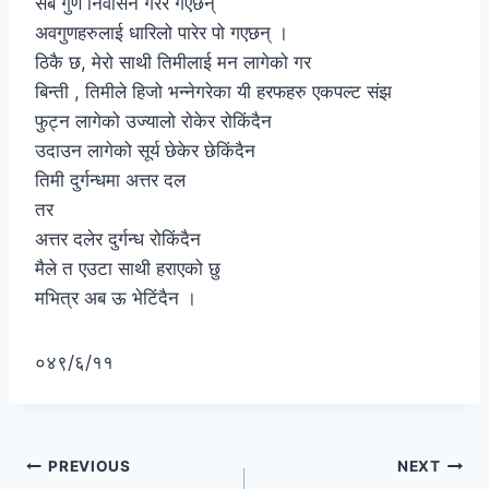
सबै गुण निर्वासन गरेर गएछन्
अवगुणहरुलाई धारिलो पारेर पो गएछन् ।
ठिकै छ, मेरो साथी तिमीलाई मन लागेको गर
बिन्ती , तिमीले हिजो भन्नेगरेका यी हरफहरु एकपल्ट संझ
फुट्न लागेको उज्यालो रोकेर रोकिंदैन
उदाउन लागेको सूर्य छेकेर छेकिंदैन
तिमी दुर्गन्धमा अत्तर दल
तर
अत्तर दलेर दुर्गन्ध रोकिंदैन
मैले त एउटा साथी हराएको छु
मभित्र अब ऊ भेटिंदैन ।
०४९/६/११
Post
PREVIOUS
NEXT