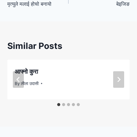
मृत्युले मलाई होचो बनायो
बेइजिङ
navigation
Similar Posts
आफ्नो कुरा
By
लीला उदासी